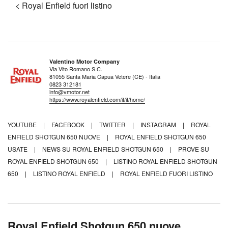
< Royal Enfield fuori listino
Valentino Motor Company
Via Vito Romano S.C.
81055 Santa Maria Capua Vetere (CE) - Italia
0823 312181
info@vmotor.net
https://www.royalenfield.com/it/it/home/
YOUTUBE
|
FACEBOOK
|
TWITTER
|
INSTAGRAM
|
ROYAL
ENFIELD SHOTGUN 650 NUOVE
|
ROYAL ENFIELD SHOTGUN 650
USATE
|
NEWS SU ROYAL ENFIELD SHOTGUN 650
|
PROVE SU
ROYAL ENFIELD SHOTGUN 650
|
LISTINO ROYAL ENFIELD SHOTGUN
650
|
LISTINO ROYAL ENFIELD
|
ROYAL ENFIELD FUORI LISTINO
Royal Enfield Shotgun 650 nuove