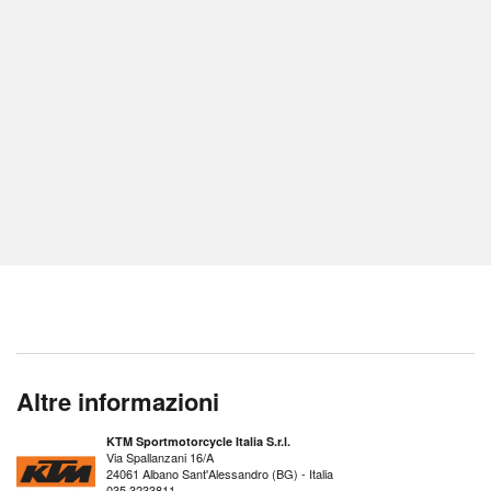
Altre informazioni
KTM Sportmotorcycle Italia S.r.l.
Via Spallanzani 16/A
24061 Albano Sant'Alessandro (BG) - Italia
035 3233811