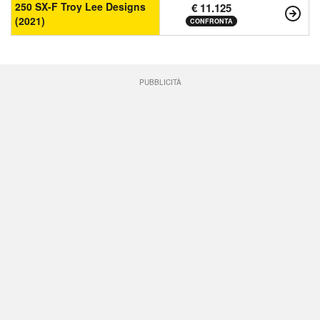
250 SX-F Troy Lee Designs
€ 11.125
(2021)
CONFRONTA
PUBBLICITÀ