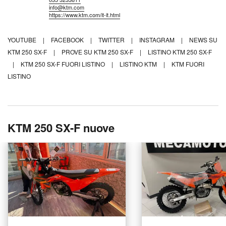
info@ktm.com
https://www.ktm.com/it-it.html
YOUTUBE
|
FACEBOOK
|
TWITTER
|
INSTAGRAM
|
NEWS SU
KTM 250 SX-F
|
PROVE SU KTM 250 SX-F
|
LISTINO KTM 250 SX-F
|
KTM 250 SX-F FUORI LISTINO
|
LISTINO KTM
|
KTM FUORI
LISTINO
KTM 250 SX-F nuove