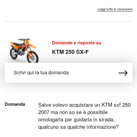
Cosa cambierei
cambierei
Un pò...
Difficile siste...
Leggi tutte le recensioni
Domande e risposte su
KTM 250 SX-F
Domanda
Salve volevo acquistare un KTM sxf 250
2007 ma non so se è possibile
omologarla per guidarla in strada,
qualcuno sa qualche informazione?