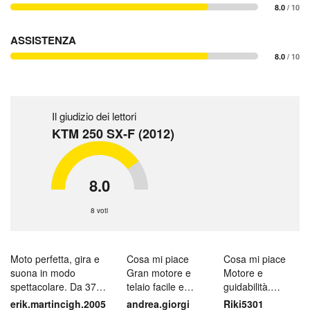
8.0
/ 10
ASSISTENZA
8.0
/ 10
Il giudizio dei lettori
KTM 250 SX-F (2012)
8.0
8 voti
Moto perfetta, gira e
Cosa mi piace
Cosa mi piace
suona in modo
Gran motore e
Motore e
spettacolare. Da 37
telaio facile e
guidabilità.
ore è stato rifatto c...
NON nervoso.
Assistenza Cosa
erik.martincigh.2005
andrea.giorgi
Riki5301