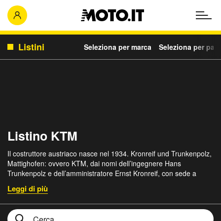
Listini
Seleziona per marca
Seleziona per para
Listino KTM
Il costruttore austriaco nasce nel 1934. Kronreif und Trunkenpolz,
Mattighofen: ovvero KTM, dai nomi dell’ingegnere Hans
Trunkenpolz e dell’amministratore Ernst Kronreif, con sede a
Mattighofen. Inizialmente la produzione derivava da un’attività
artigianale, poi sviluppata con successo nei primi modelli enduro,
di piccola cilindrata. Nel corso degli anni vicende sociali e
finanziarie hanno visto la gamma concentrarsi su fronti diversi ma