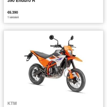
390 Enduro R
€6.390
1 versioni
KTM