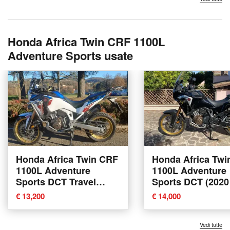
Honda Africa Twin CRF 1100L
Adventure Sports usate
Honda Africa Twin CRF
Honda Africa Twi
1100L Adventure
1100L Adventure
Sports DCT Travel
Sports DCT (2020 
Edition (2022 - 23)
usata a Roma
€ 13,200
€ 14,000
usata a Torino
Vedi tutte