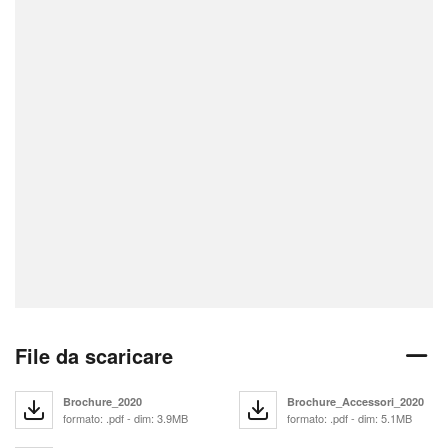
File da scaricare
Brochure_2020
Brochure_Accessori_2020
formato: .pdf - dim: 3.9MB
formato: .pdf - dim: 5.1MB