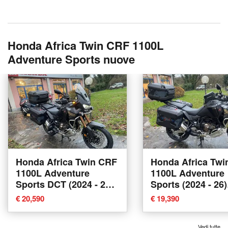
Honda Africa Twin CRF 1100L
Adventure Sports nuove
Honda Africa Twin CRF
Honda Africa Twi
1100L Adventure
1100L Adventure
Sports DCT (2024 - 26)
Sports (2024 - 26)
nuova a Legnano
nuova a Legnano
€ 20,590
€ 19,390
Vedi tutte