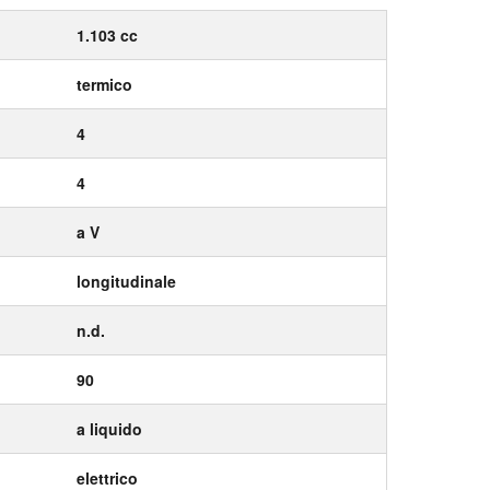
1.103 cc
termico
4
4
a V
longitudinale
n.d.
90
a liquido
elettrico