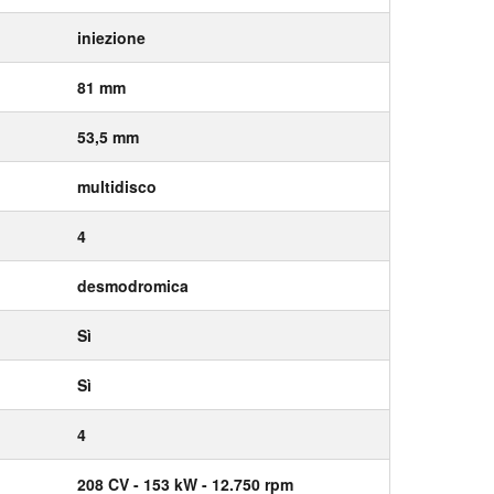
iniezione
81 mm
53,5 mm
multidisco
4
desmodromica
Sì
Sì
4
208
CV
- 153
kW
- 12.750
rpm