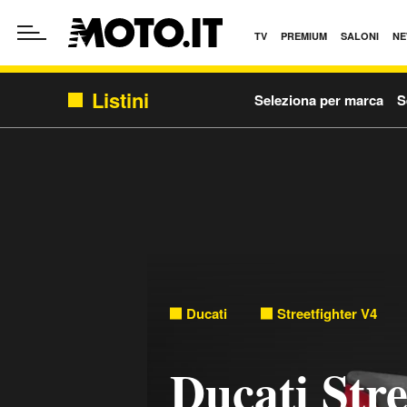
TV
PREMIUM
SALONI
NE
Listini
Seleziona per marca
S
Ducati
Streetfighter V4
Ducati Stre