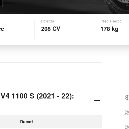
Potenza
Peso a secco
cc
208 CV
178 kg
 V4 1100 S (2021 - 22):
Ducati