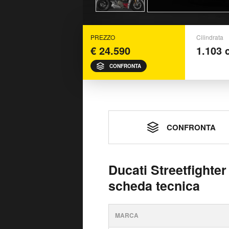
PREZZO
Cilindrata
€ 24.590
1.103 
CONFRONTA
CONFRONTA
Ducati Streetfighter
scheda tecnica
MARCA