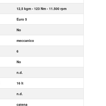
12,5
kgm
- 123
Nm
- 11.500
rpm
Euro 5
No
meccanico
6
No
n.d.
E
16 lt
n.d.
catena