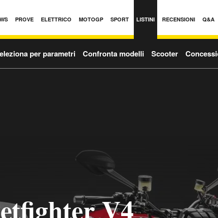
WS
PROVE
ELETTRICO
MOTOGP
SPORT
LISTINI
RECENSIONI
Q&A
eleziona per parametri
Confronta modelli
Scooter
Concessi
etfighter V4