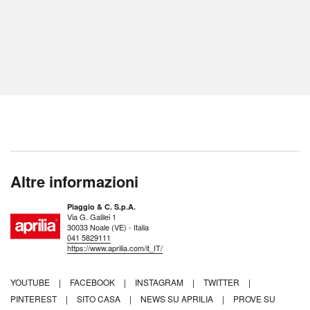
Altre informazioni
Piaggio & C. S.p.A.
Via G. Galilei 1
30033 Noale (VE) - Italia
041 5829111
https://www.aprilia.com/it_IT/
YOUTUBE
|
FACEBOOK
|
INSTAGRAM
|
TWITTER
|
PINTEREST
|
SITO CASA
|
NEWS SU APRILIA
|
PROVE SU