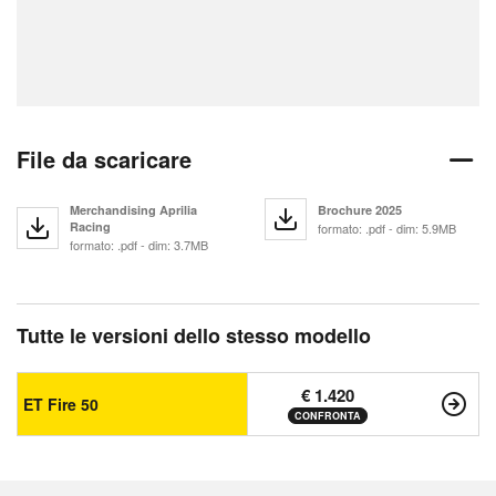
File da scaricare
Merchandising Aprilia
Brochure 2025
Racing
formato: .pdf - dim: 5.9MB
formato: .pdf - dim: 3.7MB
Tutte le versioni dello stesso modello
€ 1.420
ET Fire 50
CONFRONTA