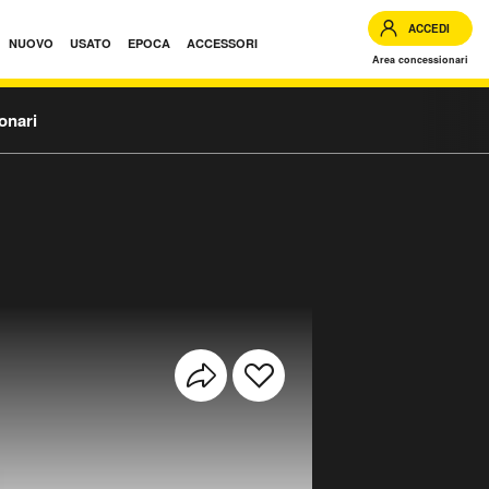
ACCEDI
NUOVO
USATO
EPOCA
ACCESSORI
Area concessionari
onari