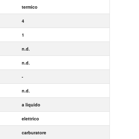
termico
4
1
n.d.
n.d.
-
n.d.
a liquido
elettrico
carburatore