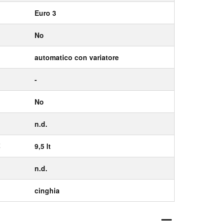
Euro 3
No
automatico con variatore
-
No
n.d.
E
9,5 lt
n.d.
cinghia