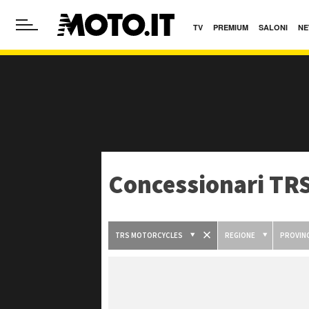
TV
PREMIUM
SALONI
NE
Concessionari TR
TRS MOTORCYCLES
REGIONE
PROVINC