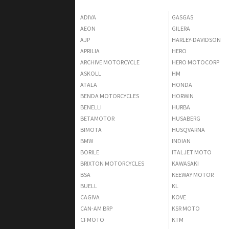
ADIVA
GASGAS
AEON
GILERA
AJP
HARLEY-DAVIDSON
APRILIA
HERO
ARCHIVE MOTORCYCLE
HERO MOTOCORP
ASKOLL
HM
ATALA
HONDA
BENDA MOTORCYCLES
HORWIN
BENELLI
HURBA
BETAMOTOR
HUSABERG
BIMOTA
HUSQVARNA
BMW
INDIAN
BORILE
ITALJET MOTO
BRIXTON MOTORCYCLES
KAWASAKI
BSA
KEEWAY MOTOR
BUELL
KL
CAGIVA
KOVE
CAN-AM BRP
KSR MOTO
CFMOTO
KTM