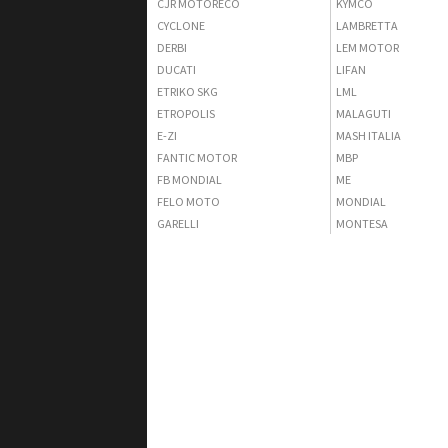
CJR MOTORECO
KYMCO
CYCLONE
LAMBRETTA
DERBI
LEM MOTOR
DUCATI
LIFAN
ETRIKO SKG
LML
ETROPOLIS
MALAGUTI
E-ZI
MASH ITALIA
FANTIC MOTOR
MBP
FB MONDIAL
ME
FELO MOTO
MONDIAL
GARELLI
MONTESA