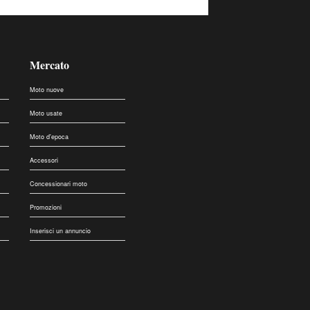
Mercato
Moto nuove
Moto usate
Moto d'epoca
Accessori
Concessionari moto
Promozioni
Inserisci un annuncio