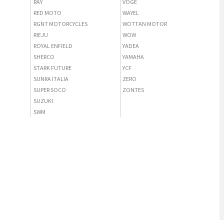
RAY
VOGE
RED MOTO
WAYEL
RGNT MOTORCYCLES
WOTTAN MOTOR
RIEJU
WOW
ROYAL ENFIELD
YADEA
SHERCO
YAMAHA
STARK FUTURE
YCF
SUNRA ITALIA
ZERO
SUPER SOCO
ZONTES
SUZUKI
SWM