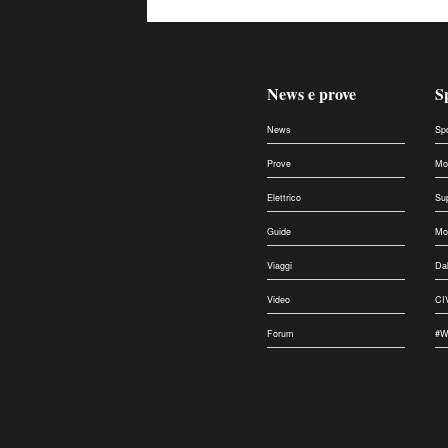
News e prove
S
News
Sp
Prove
Mo
Elettrico
Su
Guide
Mo
Viaggi
Da
Video
CI
Forum
#W