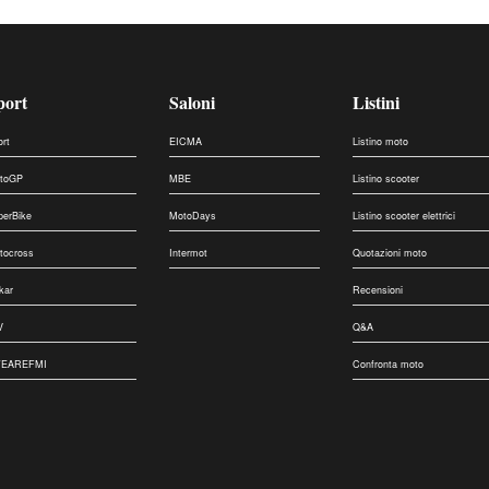
port
Saloni
Listini
ort
EICMA
Listino moto
toGP
MBE
Listino scooter
perBike
MotoDays
Listino scooter elettrici
tocross
Intermot
Quotazioni moto
kar
Recensioni
V
Q&A
EAREFMI
Confronta moto