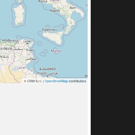
© CRM S.r.l. |
OpenStreetMap
contributors