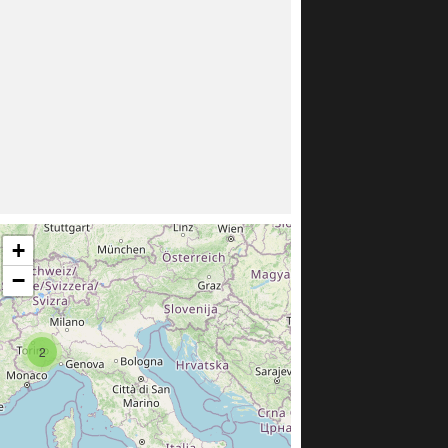
+
−
2