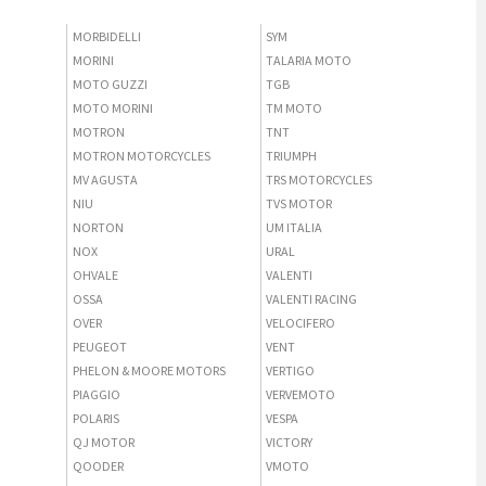
MORBIDELLI
SYM
MORINI
TALARIA MOTO
MOTO GUZZI
TGB
MOTO MORINI
TM MOTO
MOTRON
TNT
MOTRON MOTORCYCLES
TRIUMPH
MV AGUSTA
TRS MOTORCYCLES
NIU
TVS MOTOR
NORTON
UM ITALIA
NOX
URAL
OHVALE
VALENTI
OSSA
VALENTI RACING
OVER
VELOCIFERO
PEUGEOT
VENT
PHELON & MOORE MOTORS
VERTIGO
PIAGGIO
VERVEMOTO
POLARIS
VESPA
QJ MOTOR
VICTORY
QOODER
VMOTO