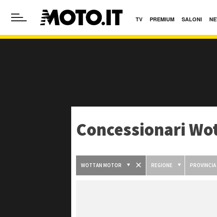
TV
PREMIUM
SALONI
NE
Concessionari Wo
WOTTAN MOTOR
REGIONE
PROVINCIA