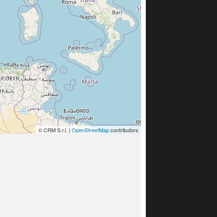
© CRM S.r.l. |
OpenStreetMap
contributors