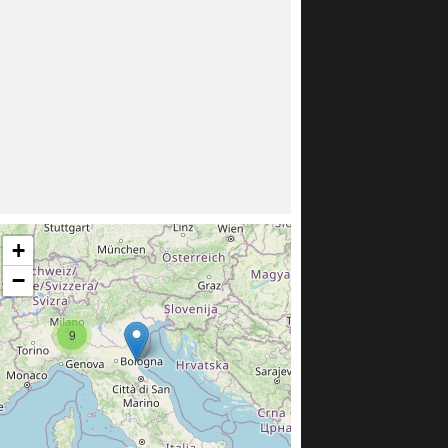
+
−
9