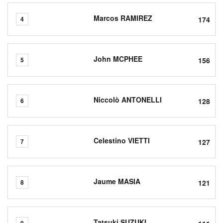
Marcos RAMIREZ
174
4
John MCPHEE
156
5
Niccolò ANTONELLI
128
6
Celestino VIETTI
127
7
Jaume MASIA
121
8
Tatsuki SUZUKI