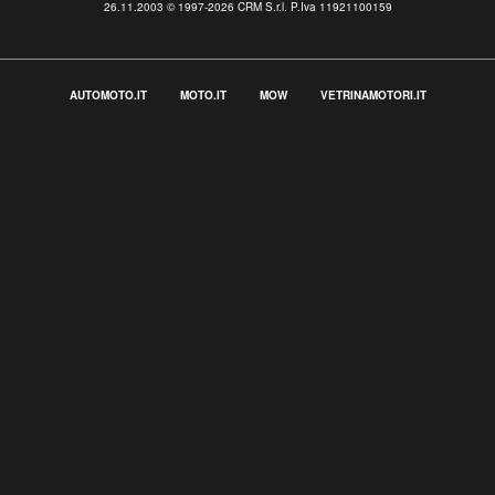
26.11.2003 © 1997-2026 CRM S.r.l. P.Iva 11921100159
AUTOMOTO.IT
MOTO.IT
MOW
VETRINAMOTORI.IT
Informativa sulla raccolta
Le tue preferenze relative alla privacy