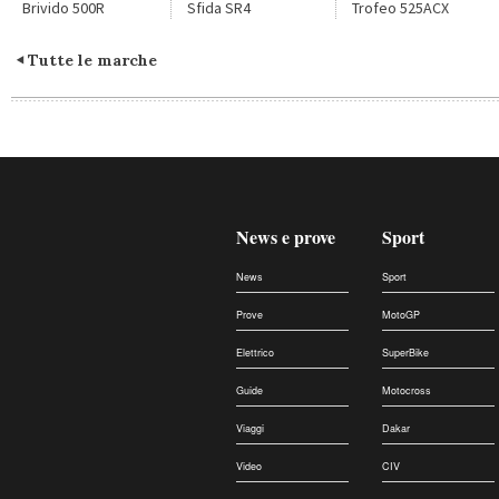
Brivido 500R
Sfida SR4
Trofeo 525ACX
Tutte le marche
News e prove
Sport
News
Sport
Prove
MotoGP
Elettrico
SuperBike
Guide
Motocross
Viaggi
Dakar
Video
CIV