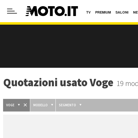
TV
PREMIUM
SALONI
NE
Quotazioni usato Voge
19 mode
VOGE
MODELLO
SEGMENTO