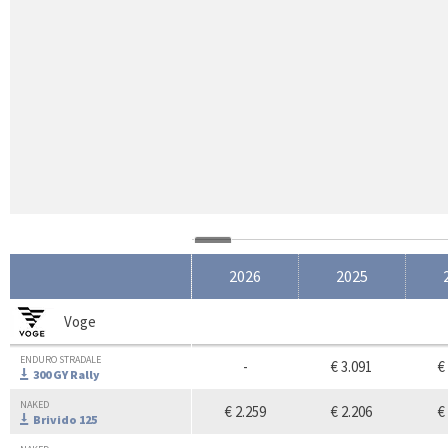
2026
2025
Voge
ENDURO STRADALE
-
€ 3.091
€
300 GY Rally
NAKED
€ 2.259
€ 2.206
€
Brivido 125