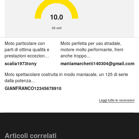
10.0
35 voti
Moto particolare con
Moto perfetta per uso stradale,
parti di ottima qualità e
motore molto performante, freni
prestazioni eccezionali
anche troppo...
Un ver...
scalia1973tony
mattiamarchetti140304@gmail.com
Moto spettacolare costruita in modo maniacale, un 125 di serie
dalla potenza...
GIANFRANCO12345678910
Leggi tutte le recensioni
Articoli correlati