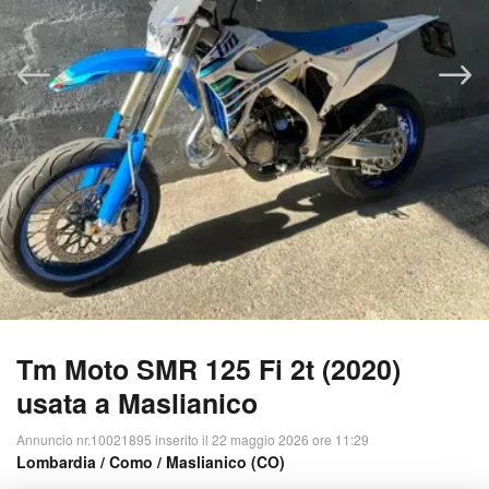
Tm Moto SMR 125 Fi 2t (2020)
usata a Maslianico
Annuncio nr.10021895 inserito il 22 maggio 2026 ore 11:29
Lombardia
/
Como
/ Maslianico (CO)