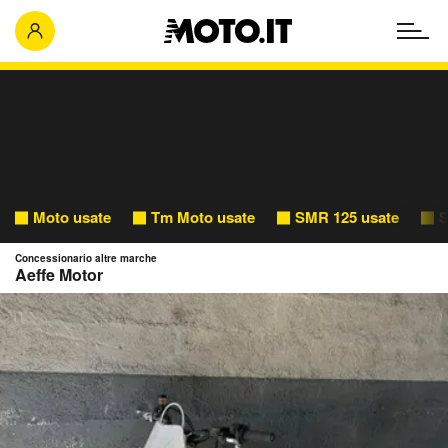
Moto usate
Tm Moto usate
SMR 125 usate
S
Concessionario altre marche
Aeffe Motor