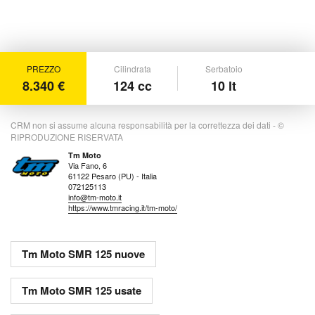
PREZZO
Cilindrata
Serbatoio
8.340 €
124 cc
10 lt
CRM non si assume alcuna responsabilità per la correttezza dei dati - ©
RIPRODUZIONE RISERVATA
Tm Moto
Via Fano, 6
61122 Pesaro (PU) - Italia
072125113
info@tm-moto.it
https://www.tmracing.it/tm-moto/
Tm Moto SMR 125 nuove
Tm Moto SMR 125 usate