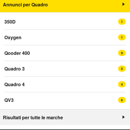
Annunci per Quadro
350D
1
Oxygen
1
Qooder 400
9
Quadro 3
5
Quadro 4
4
QV3
6
Risultati per tutte le marche