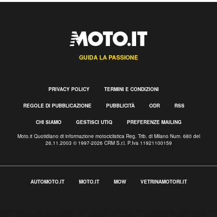
GUIDA LA PASSIONE
PRIVACY POLICY
TERMINI E CONDIZIONI
REGOLE DI PUBBLICAZIONE
PUBBLICITÀ
ODR
RSS
CHI SIAMO
GESTISCI UTIQ
PREFERENZE MAILING
Moto.it Quotidiano di informazione motociclistica Reg. Trib. di Milano Num. 680 del
26.11.2003 © 1997-2026 CRM S.r.l. P.Iva 11921100159
AUTOMOTO.IT
MOTO.IT
MOW
VETRINAMOTORI.IT
Informativa sulla raccolta
Le tue preferenze relative alla privacy