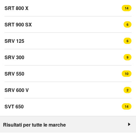
SRT 800 X
14
SRT 900 SX
6
SRV 125
6
SRV 300
9
SRV 550
10
SRV 600 V
2
SVT 650
14
Risultati per tutte le marche