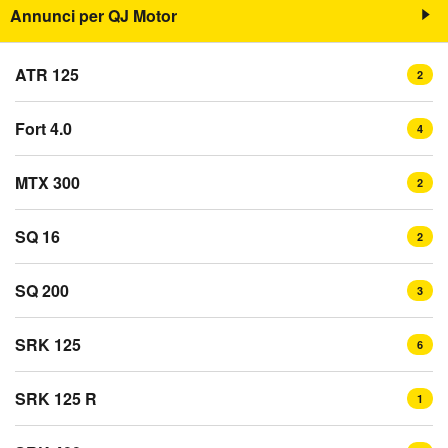
Annunci per QJ Motor
ATR 125
2
Fort 4.0
4
MTX 300
2
SQ 16
2
SQ 200
3
SRK 125
6
SRK 125 R
1