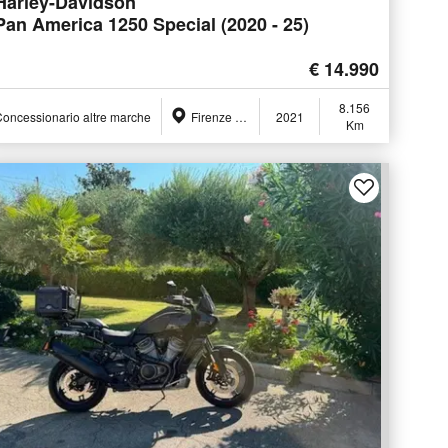
Harley-Davidson
Pan America 1250 Special (2020 - 25)
€ 14.990
8.156
oncessionario altre marche
Firenze (FI)
2021
Km