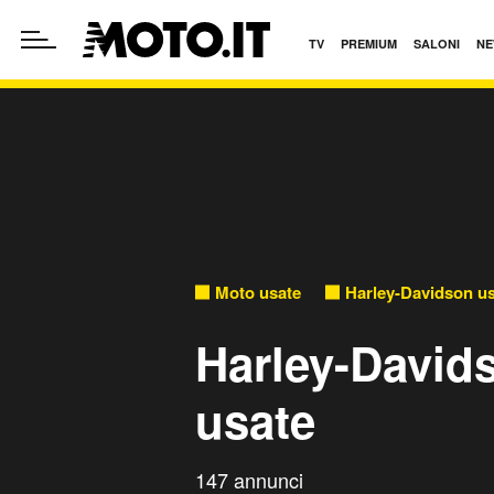
TV
PREMIUM
SALONI
NE
Moto usate
Harley-Davidson u
Harley-David
usate
147 annunci