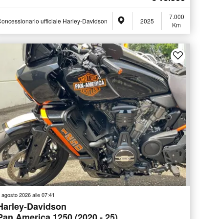
7.000
oncessionario ufficiale Harley-Davidson
Riccione (RN)
2025
Km
 agosto 2026 alle 07:41
Harley-Davidson
Pan America 1250 (2020 - 25)