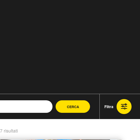
Filtra
CERCA
7 risultati