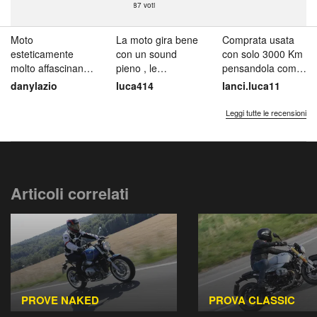
87 voti
Moto
La moto gira bene
Comprata usata
esteticamente
con un sound
con solo 3000 Km
molto affascinante
pieno , le
pensandola come
Abbastanza
sospensioni
una moto da
danylazio
luca414
lanci.luca11
pesante da ferma.
anteriori a mio
"vecchietto" che...
Molto pi...
parere...
Leggi tutte le recensioni
Articoli correlati
PROVE NAKED
PROVA CLASSIC