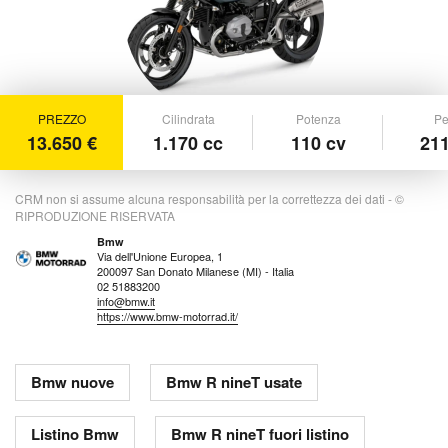
PREZZO
Cilindrata
Potenza
Pe
13.650 €
1.170 cc
110 cv
211
CRM non si assume alcuna responsabilità per la correttezza dei dati - ©
RIPRODUZIONE RISERVATA
Bmw
Via dell'Unione Europea, 1
200097 San Donato Milanese (MI) - Italia
02 51883200
info@bmw.it
https://www.bmw-motorrad.it/
Bmw nuove
Bmw R nineT usate
Listino Bmw
Bmw R nineT fuori listino