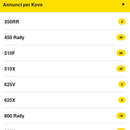
Annunci per Kove
350RR
3
450 Rally
40
510F
28
510X
42
625V
2
625X
2
800 Rally
19