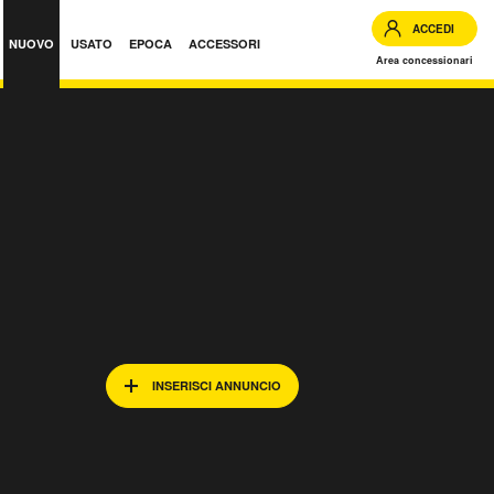
ACCEDI
NUOVO
USATO
EPOCA
ACCESSORI
Area concessionari
INSERISCI ANNUNCIO