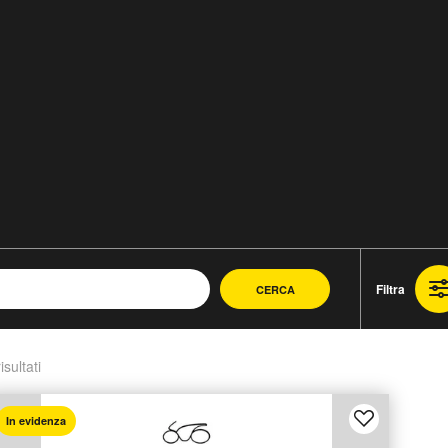
Filtra
CERCA
isultati
In evidenza