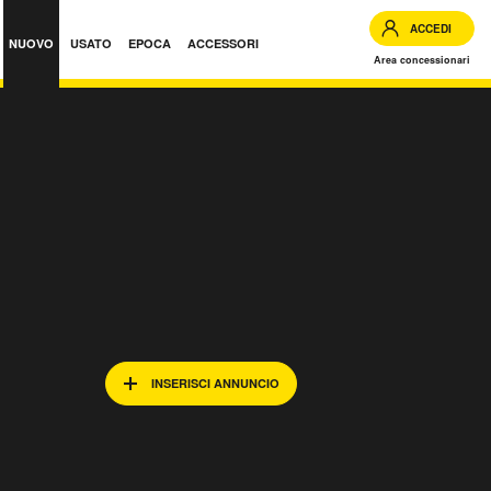
ACCEDI
NUOVO
USATO
EPOCA
ACCESSORI
Area concessionari
INSERISCI ANNUNCIO