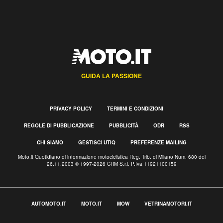
GUIDA LA PASSIONE
PRIVACY POLICY
TERMINI E CONDIZIONI
REGOLE DI PUBBLICAZIONE
PUBBLICITÀ
ODR
RSS
CHI SIAMO
GESTISCI UTIQ
PREFERENZE MAILING
Moto.it Quotidiano di informazione motociclistica Reg. Trib. di Milano Num. 680 del
26.11.2003 © 1997-2026 CRM S.r.l. P.Iva 11921100159
AUTOMOTO.IT
MOTO.IT
MOW
VETRINAMOTORI.IT