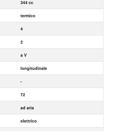
344 cc
termico
4
2
a V
longitudinale
-
72
ad aria
elettrico