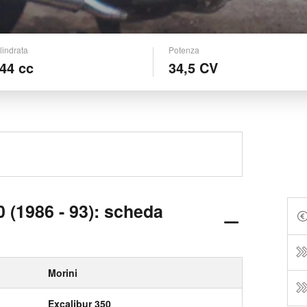
lindrata
Potenza
44 cc
34,5 CV
0 (1986 - 93): scheda
Morini
Excalibur 350