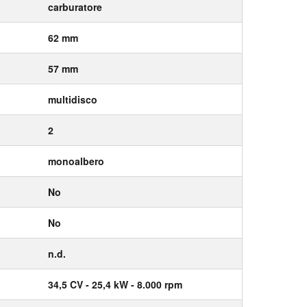
carburatore
62 mm
57 mm
multidisco
2
monoalbero
No
No
n.d.
34,5
CV
- 25,4
kW
- 8.000
rpm