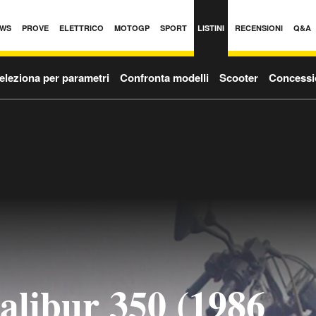
WS
PROVE
ELETTRICO
MOTOGP
SPORT
LISTINI
RECENSIONI
Q&A
eleziona per parametri
Confronta modelli
Scooter
Concessi
alibur 350 (1986