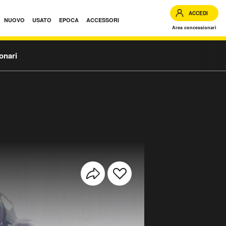
ACCEDI
NUOVO
USATO
EPOCA
ACCESSORI
Area concessionari
onari