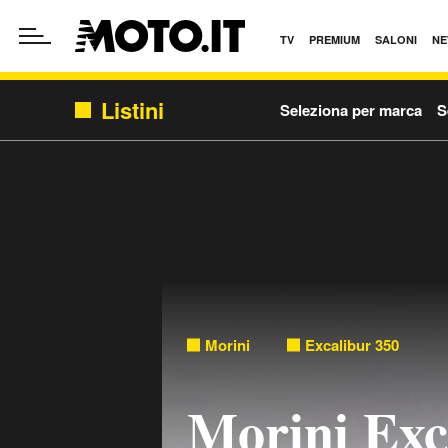
TV
PREMIUM
SALONI
NE
Listini
Seleziona per marca
S
Morini
Excalibur 350
Morini Exc