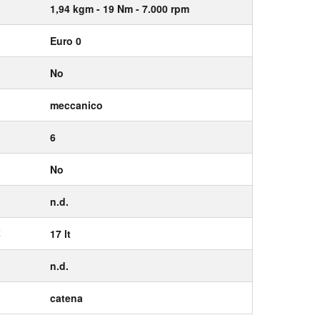
1,94
kgm
- 19
Nm
- 7.000
rpm
Euro 0
No
meccanico
6
No
n.d.
E
17 lt
n.d.
catena