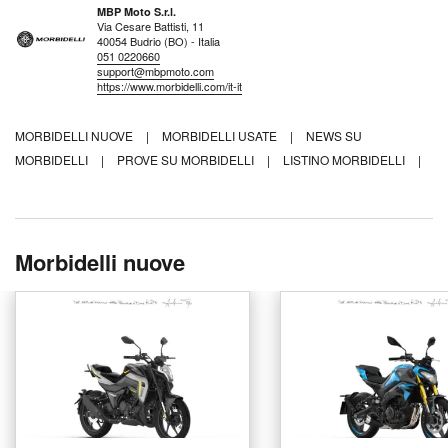
MBP Moto S.r.l.
Via Cesare Battisti, 11
40054 Budrio (BO) - Italia
051 0220660
support@mbpmoto.com
https://www.morbidelli.com/it-it
MORBIDELLI NUOVE
|
MORBIDELLI USATE
|
NEWS SU
MORBIDELLI
|
PROVE SU MORBIDELLI
|
LISTINO MORBIDELLI
|
Morbidelli nuove