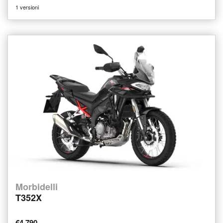
1 versioni
Morbidelli
T352X
€4.790