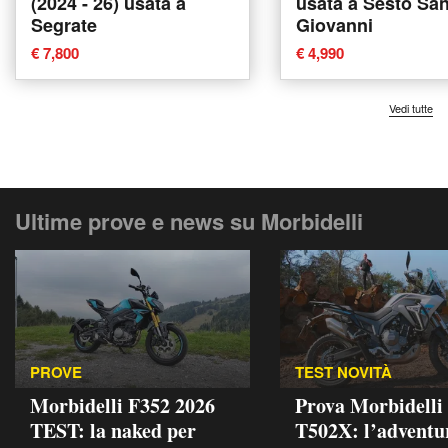
(2024 - 26) usata a
usata a Sesto Sa
Segrate
Giovanni
€ 7,800
€ 4,990
Vedi tutte
Ultime prove e news su Morbidelli
PROVE
TEST NOVITÀ
Morbidelli F352 2026
Prova Morbidelli
TEST: la naked per
T502X: l’adventu