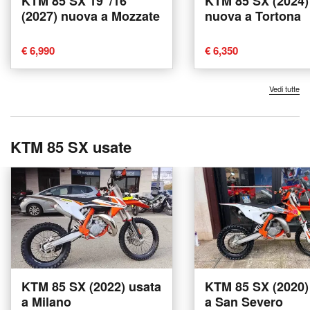
KTM 85 SX 19"/16"
KTM 85 SX (2024)
(2027) nuova a Mozzate
nuova a Tortona
€ 6,990
€ 6,350
Vedi tutte
KTM 85 SX usate
KTM 85 SX (2022) usata
KTM 85 SX (2020)
a Milano
a San Severo