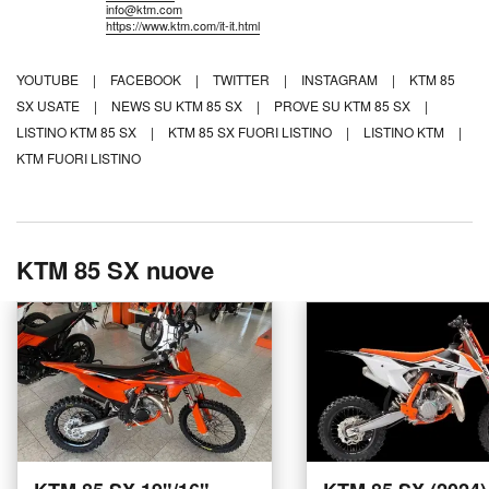
info@ktm.com
https://www.ktm.com/it-it.html
YOUTUBE
|
FACEBOOK
|
TWITTER
|
INSTAGRAM
|
KTM 85
SX USATE
|
NEWS SU KTM 85 SX
|
PROVE SU KTM 85 SX
|
LISTINO KTM 85 SX
|
KTM 85 SX FUORI LISTINO
|
LISTINO KTM
|
KTM FUORI LISTINO
KTM 85 SX nuove