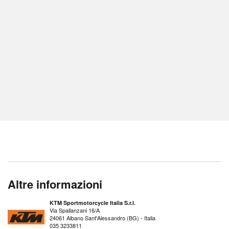
Altre informazioni
KTM Sportmotorcycle Italia S.r.l.
Via Spallanzani 16/A
24061 Albano Sant'Alessandro (BG) - Italia
035 3233811