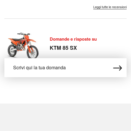
adattabi...
fig...
potentissima per
la pi...
Leggi tutte le recensioni
Domande e risposte su
KTM 85 SX