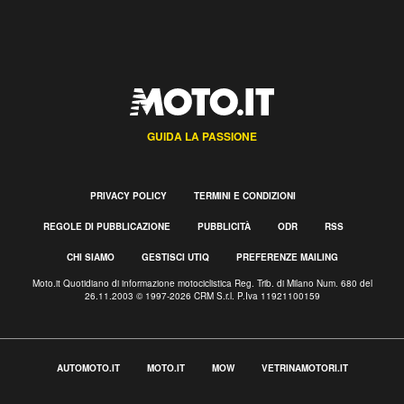
GUIDA LA PASSIONE
PRIVACY POLICY
TERMINI E CONDIZIONI
REGOLE DI PUBBLICAZIONE
PUBBLICITÀ
ODR
RSS
CHI SIAMO
GESTISCI UTIQ
PREFERENZE MAILING
Moto.it Quotidiano di informazione motociclistica Reg. Trib. di Milano Num. 680 del
26.11.2003 © 1997-2026 CRM S.r.l. P.Iva 11921100159
AUTOMOTO.IT
MOTO.IT
MOW
VETRINAMOTORI.IT