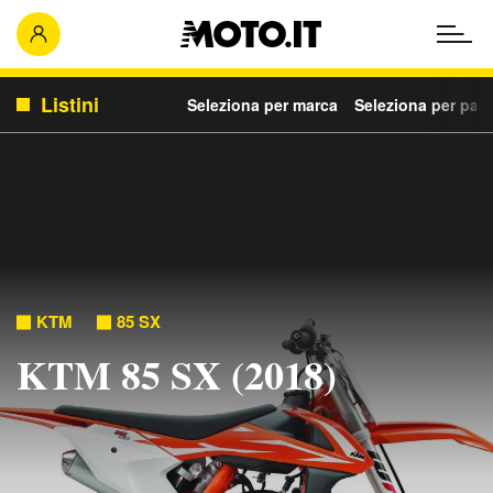
Listini
Seleziona per marca
Seleziona per para
KTM
85 SX
KTM 85 SX (2018)