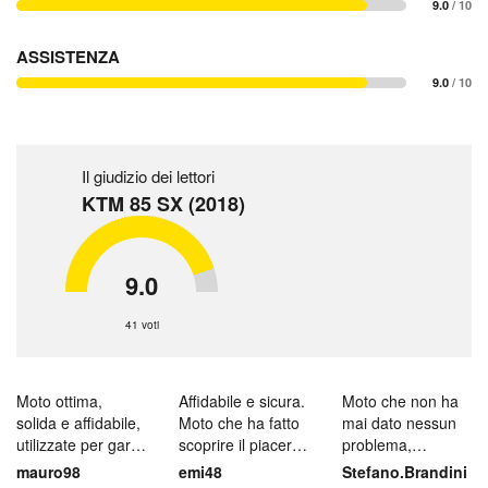
9.0
/ 10
ASSISTENZA
9.0
/ 10
Il giudizio dei lettori
KTM 85 SX (2018)
9.0
41 voti
Moto ottima,
Affidabile e sicura.
Moto che non ha
solida e affidabile,
Moto che ha fatto
mai dato nessun
utilizzate per gare
scoprire il piacere
problema,
e tempo libero
di guida a mio
affidabile e
mauro98
emi48
Stefano.Brandini