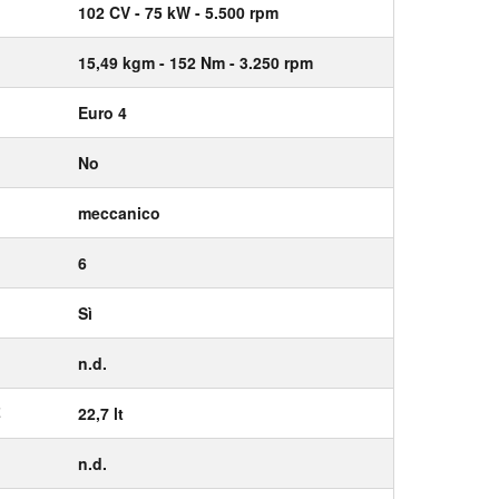
102
CV
- 75
kW
- 5.500
rpm
15,49
kgm
- 152
Nm
- 3.250
rpm
Euro 4
No
meccanico
6
Sì
n.d.
E
22,7 lt
n.d.