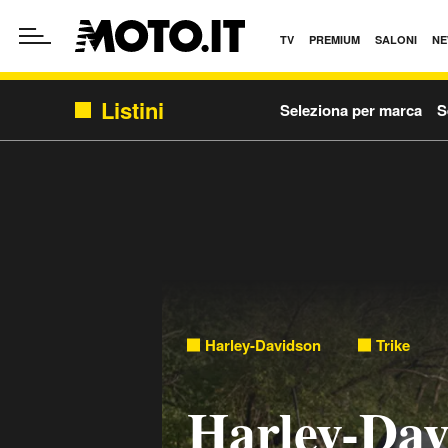
TV
PREMIUM
SALONI
NE
Listini
Seleziona per marca
S
Harley-Davidson
Trike
Harley-Dav