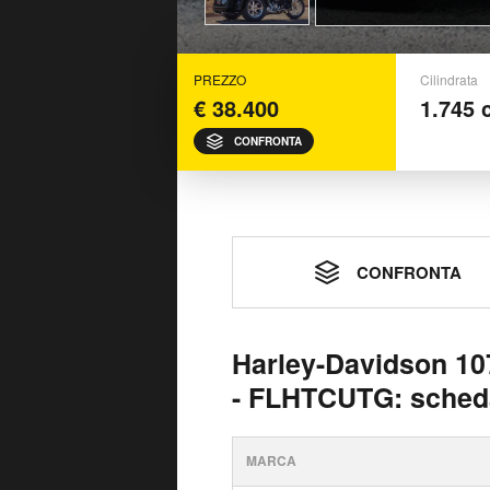
PREZZO
Cilindrata
€ 38.400
1.745 
CONFRONTA
CONFRONTA
Harley-Davidson 107 
- FLHTCUTG: sched
MARCA