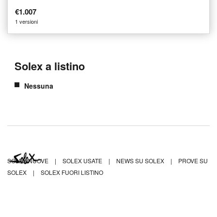
€1.007
1 versioni
Solex a listino
Nessuna
SOLEX NUOVE
|
SOLEX USATE
|
NEWS SU SOLEX
|
PROVE SU
SOLEX
|
SOLEX FUORI LISTINO