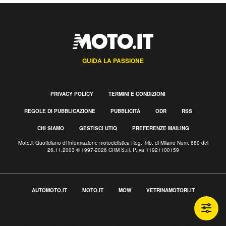
GUIDA LA PASSIONE
PRIVACY POLICY
TERMINI E CONDIZIONI
REGOLE DI PUBBLICAZIONE
PUBBLICITÀ
ODR
RSS
CHI SIAMO
GESTISCI UTIQ
PREFERENZE MAILING
Moto.it Quotidiano di informazione motociclistica Reg. Trib. di Milano Num. 680 del
26.11.2003 © 1997-2026 CRM S.r.l. P.Iva 11921100159
AUTOMOTO.IT
MOTO.IT
MOW
VETRINAMOTORI.IT
Informativa sulla raccolta
Le tue preferenze relative alla privacy