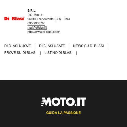
S.R.L.
P.O. Box 41
96015 Francofonte (SR) - Italia
095 2938700
mail@diblasi.it
http://www.di-blasi.com/
DI BLASI NUOVE
|
DI BLASI USATE
|
NEWS SU DI BLASI
|
PROVE SU DI BLASI
|
LISTINO DI BLASI
|
GUIDA LA PASSIONE