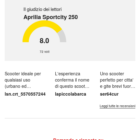
Il giudizio dei lettori
Aprilia Sportcity 250
8.0
72 voti
Scooter ideale per
L'esperienza
Uno scooter
qualsiasi uso
conferma il nome
perfetto per citta'
(urbano ed
di questo scooter:
e gite brevi fuori
extraurbano), molto
assolutamente
porta entro 50km.
lsn.crt_5570557244
lapiccolabarca
ser64cur
affidabile, n...
ottimo per lo...
Grande...
Leggi tutte le recensioni