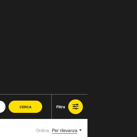
Filtra
CERCA
Ordina
Per rilevanza