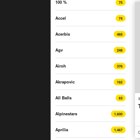
100 %
75
Accel
74
Acerbis
465
Agv
248
Airoh
376
Akrapovic
162
All Balls
63
3
Alpinestars
1.600
Aprilia
1.467
C