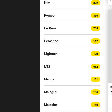
C
Ktm
822
Kymco
330
Le Pera
705
Leovince
117
Lightech
129
LS2
662
Macna
131
3
Malaguti
136
Metzeler
140