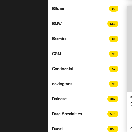
Bitubo
99
BMW
666
Brembo
81
CGM
96
Continental
52
covingtons
96
3
Dainese
382
Drag Specialties
578
C
Ducati
850