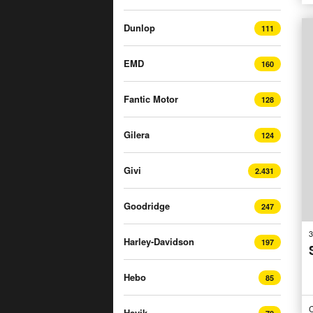
Dunlop
111
EMD
160
Fantic Motor
128
Gilera
124
Givi
2.431
Goodridge
247
3
Harley-Davidson
197
Hebo
85
C
Hevik