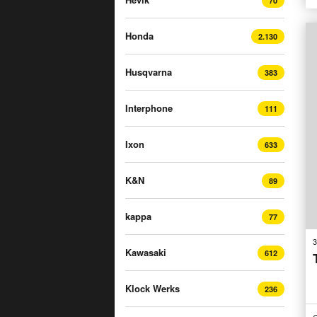
70
Honda
2.130
Husqvarna
383
Interphone
111
Ixon
633
K&N
89
kappa
77
3
Kawasaki
612
Klock Werks
236