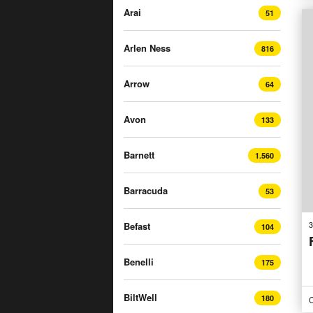
Arai
51
Arlen Ness
816
Arrow
64
Avon
133
Barnett
1.560
Barracuda
53
3
Befast
104
Benelli
175
BiltWell
180
C