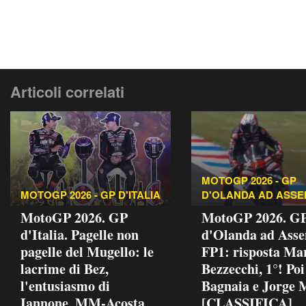
Articoli correlati
MOTOGP 2026 - GP
MOTOGP 2026 - GP D'ITALIA
D'OLANDA AD ASSE
MotoGP 2026. GP
MotoGP 2026. G
d'Italia. Pagelle non
d'Olanda ad Asse
pagelle del Mugello: le
FP1: risposta Ma
lacrime di Bez,
Bezzecchi, 1°! Poi
l'entusiasmo di
Bagnaia e Jorge 
Iannone, MM-Acosta
[CLASSIFICA]