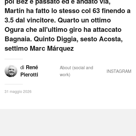
poi Bez è passato ed è andato via,
Martín ha fatto lo stesso col 63 finendo a
3.5 dal vincitore. Quarto un ottimo
Ogura che all'ultimo giro ha attaccato
Bagnaia. Quinto Diggia, sesto Acosta,
settimo Marc Márquez
di
René
About (social and
INSTAGRAM
Pierotti
work)
31 maggio 2026