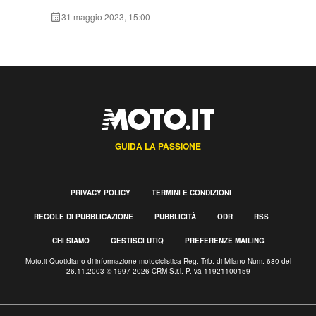
31 maggio 2023, 15:00
GUIDA LA PASSIONE
PRIVACY POLICY
TERMINI E CONDIZIONI
REGOLE DI PUBBLICAZIONE
PUBBLICITÀ
ODR
RSS
CHI SIAMO
GESTISCI UTIQ
PREFERENZE MAILING
Moto.it Quotidiano di informazione motociclistica Reg. Trib. di Milano Num. 680 del
26.11.2003 © 1997-2026 CRM S.r.l. P.Iva 11921100159