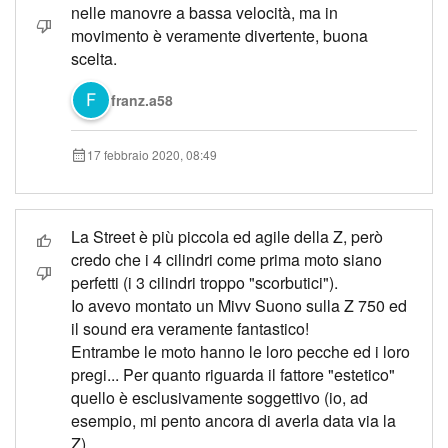
nelle manovre a bassa velocità, ma in
movimento è veramente divertente, buona
scelta.
franz.a58
17 febbraio 2020, 08:49
La Street è più piccola ed agile della Z, però
credo che i 4 cilindri come prima moto siano
perfetti (i 3 cilindri troppo "scorbutici").
Io avevo montato un Mivv Suono sulla Z 750 ed
il sound era veramente fantastico!
Entrambe le moto hanno le loro pecche ed i loro
pregi... Per quanto riguarda il fattore "estetico"
quello è esclusivamente soggettivo (io, ad
esempio, mi pento ancora di averla data via la
Z).