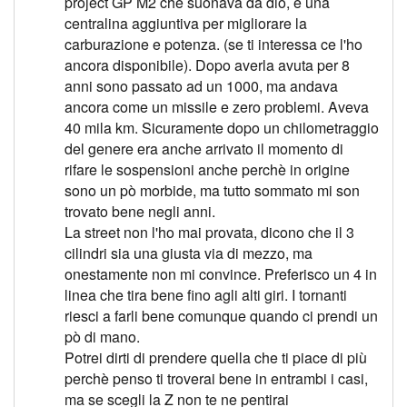
project GP M2 che suonava da dio, e una
centralina aggiuntiva per migliorare la
carburazione e potenza. (se ti interessa ce l'ho
ancora disponibile). Dopo averla avuta per 8
anni sono passato ad un 1000, ma andava
ancora come un missile e zero problemi. Aveva
40 mila km. Sicuramente dopo un chilometraggio
del genere era anche arrivato il momento di
rifare le sospensioni anche perchè in origine
sono un pò morbide, ma tutto sommato mi son
trovato bene negli anni.
La street non l'ho mai provata, dicono che il 3
cilindri sia una giusta via di mezzo, ma
onestamente non mi convince. Preferisco un 4 in
linea che tira bene fino agli alti giri. I tornanti
riesci a farli bene comunque quando ci prendi un
pò di mano.
Potrei dirti di prendere quella che ti piace di più
perchè penso ti troverai bene in entrambi i casi,
ma se scegli la Z non te ne pentirai