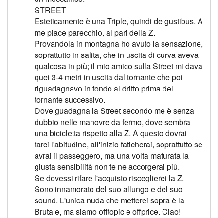
STREET
Esteticamente è una Triple, quindi de gustibus. A
me piace parecchio, al pari della Z.
Provandola in montagna ho avuto la sensazione,
soprattutto in salita, che in uscita di curva aveva
qualcosa in più; il mio amico sulla Street mi dava
quei 3-4 metri in uscita dal tornante che poi
riguadagnavo in fondo al dritto prima del
tornante successivo.
Dove guadagna la Street secondo me è senza
dubbio nelle manovre da fermo, dove sembra
una bicicletta rispetto alla Z. A questo dovrai
farci l'abitudine, all'inizio faticherai, soprattutto se
avrai il passeggero, ma una volta maturata la
giusta sensibilità non te ne accorgerai più.
Se dovessi rifare l'acquisto risceglierei la Z.
Sono innamorato del suo allungo e del suo
sound. L'unica nuda che metterei sopra è la
Brutale, ma siamo offtopic e offprice. Ciao!