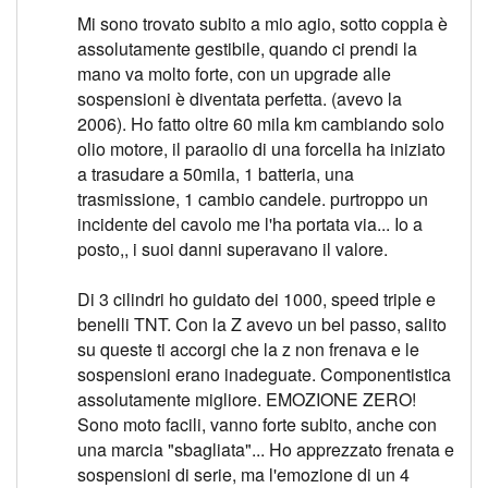
Mi sono trovato subito a mio agio, sotto coppia è
assolutamente gestibile, quando ci prendi la
mano va molto forte, con un upgrade alle
sospensioni è diventata perfetta. (avevo la
2006). Ho fatto oltre 60 mila km cambiando solo
olio motore, il paraolio di una forcella ha iniziato
a trasudare a 50mila, 1 batteria, una
trasmissione, 1 cambio candele. purtroppo un
incidente del cavolo me l'ha portata via... Io a
posto,, i suoi danni superavano il valore.
Di 3 cilindri ho guidato dei 1000, speed triple e
benelli TNT. Con la Z avevo un bel passo, salito
su queste ti accorgi che la z non frenava e le
sospensioni erano inadeguate. Componentistica
assolutamente migliore. EMOZIONE ZERO!
Sono moto facili, vanno forte subito, anche con
una marcia "sbagliata"... Ho apprezzato frenata e
sospensioni di serie, ma l'emozione di un 4