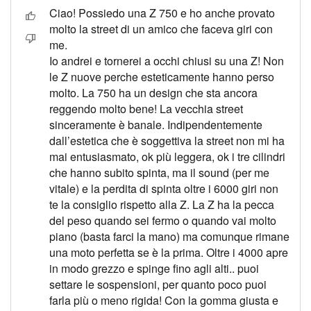
Ciao! Possiedo una Z 750 e ho anche provato
molto la street di un amico che faceva giri con
me.
Io andrei e tornerei a occhi chiusi su una Z! Non
le Z nuove perche esteticamente hanno perso
molto. La 750 ha un design che sta ancora
reggendo molto bene! La vecchia street
sinceramente è banale. Indipendentemente
dall’estetica che è soggettiva la street non mi ha
mai entusiasmato, ok più leggera, ok i tre cilindri
che hanno subito spinta, ma il sound (per me
vitale) e la perdita di spinta oltre i 6000 giri non
te la consiglio rispetto alla Z. La Z ha la pecca
del peso quando sei fermo o quando vai molto
piano (basta farci la mano) ma comunque rimane
una moto perfetta se è la prima. Oltre i 4000 apre
in modo grezzo e spinge fino agli alti.. puoi
settare le sospensioni, per quanto poco puoi
farla più o meno rigida! Con la gomma giusta e