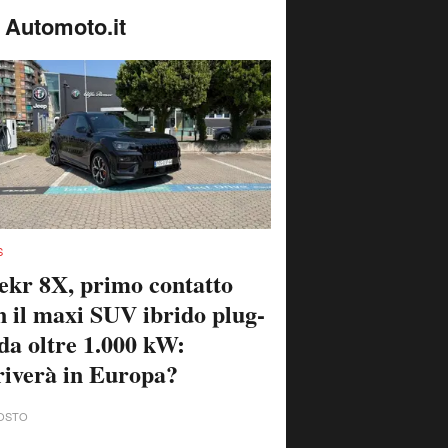
 Automoto.it
S
ekr 8X, primo contatto
n il maxi SUV ibrido plug-
 da oltre 1.000 kW:
riverà in Europa?
OSTO