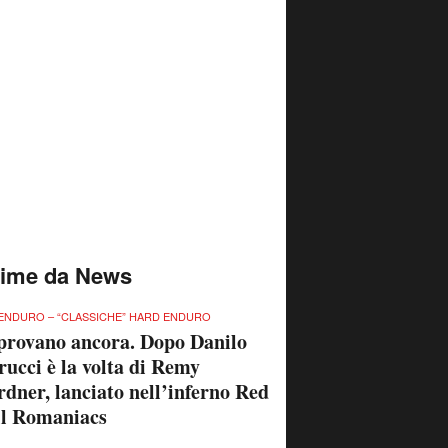
time da News
ENDURO – “CLASSICHE” HARD ENDURO
provano ancora. Dopo Danilo
rucci è la volta di Remy
dner, lanciato nell’inferno Red
ll Romaniacs