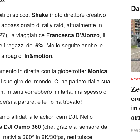
Da
iti di spicco:
(noto direttore creativo
Shake
appassionato di rally raid, attualmente in
7), la viaggiatrice
, il
Francesca D’Alonzo
e i ragazzi del
. Molto seguite anche le
6%
 airbag di
.
In&motion
mento in diretta con la globetrotter
Monica
NEW
l suo giro del mondo. Ci ha parlato dalla sua
Ze
n: in tanti vorrebbero imitarla, ma spesso ci
co
rsi a partire, e lei lo ha trovato!
in
ar
iamo affidati alle action cam DJI. Nello
la
(che, grazie al sensore da
DJI Osmo 360
6 AG
 nativi a 360° in 8K/30fps, restituisce