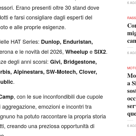
6 AG
essori. Erano presenti oltre 30 stand dove
ti e farsi consigliare dagli esperti del
RAS
Con
moto e alle proprie esigenze.
mig
ca
 delle HAT Series:
Dunlop, Enduristan,
erona e le novità del 2026,
e
.
Wheelup
SIX2
6 AG
ze degli anni scorsi:
Givi, Bridgestone,
MOTO
rbis, Alpinestars, SW-Motech, Clover,
Mo
.
ublic
a S
sos
, con le sue inconfondibili due cupole
 Camp
occ
ser
i aggregazione, emozioni e incontri tra
que
 Ognuno ha potuto raccontare la propria storia
dotti, creando una preziosa opportunità di
6 AG
co.