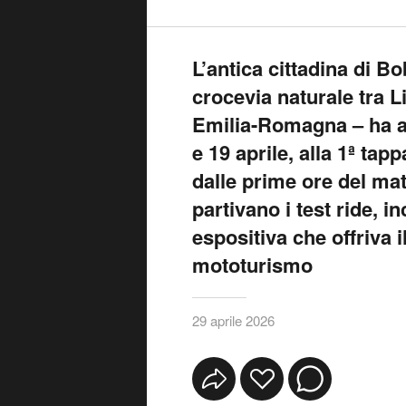
L’antica cittadina di Bo
crocevia naturale tra 
Emilia-Romagna – ha ap
e 19 aprile, alla 1ª tap
dalle prime ore del ma
partivano i test ride, i
espositiva che offriva i
mototurismo
29 aprile 2026