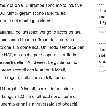
. Entrambe sono molto intuitive
mo Action 6
NEW
L'a
 DJI Mimo, garantiscono rapidità sia
mar
isione e nel montaggio video.
10 
affamati del tassello" vengono accontentati.
6 AG
est’anno i tour in offroad della durata di
NEW
bato che alla domenica. Un modo semplice per
For
e HAT, ma anche per scoprire il territorio in
del
ch
i esperti delle HAT Series. Le guide hanno
 preso accordi con le autorità locali,
6 AG
le regole, della flora e della fauna.
 i borghi più isolati, portando un indotto
 Lungo i 120 km di offroad nei dintorni di
uperato crinali e attraversato sottoboschi,