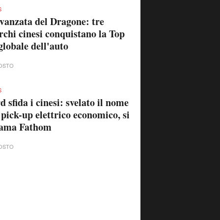
S
vanzata del Dragone: tre
chi cinesi conquistano la Top
globale dell'auto
OSTO
S
d sfida i cinesi: svelato il nome
 pick-up elettrico economico, si
iama Fathom
OSTO