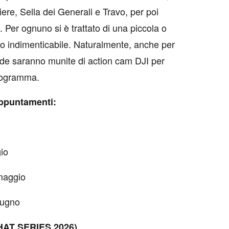
ere, Sella dei Generali e Travo, per poi
. Per ognuno si è trattato di una piccola o
so indimenticabile. Naturalmente, anche per
uide saranno munite di action cam DJI per
togramma.
appuntamenti:
io
maggio
iugno
HAT SERIES 2026)