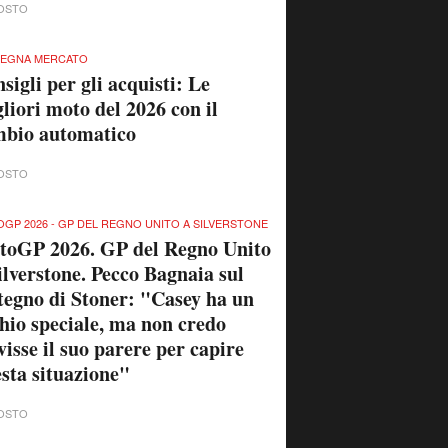
OSTO
SEGNA MERCATO
sigli per gli acquisti: Le
liori moto del 2026 con il
mbio automatico
OSTO
GP 2026 - GP DEL REGNO UNITO A SILVERSTONE
toGP 2026. GP del Regno Unito
ilverstone. Pecco Bagnaia sul
tegno di Stoner: "Casey ha un
hio speciale, ma non credo
visse il suo parere per capire
sta situazione"
OSTO