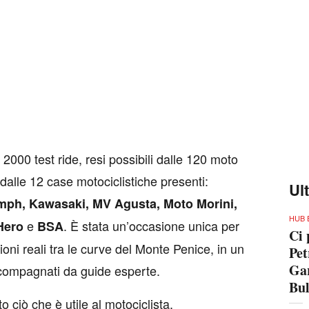
n 2000 test ride, resi possibili dalle 120 moto
alle 12 case motociclistiche presenti:
Ul
mph, Kawasaki, MV Agusta, Moto Morini,
HUB 
e
. È stata un’occasione unica per
Hero
BSA
Ci 
oni reali tra le curve del Monte Penice, in un
Pet
Gar
ccompagnati da guide esperte.
Bu
ciò che è utile al motociclista,