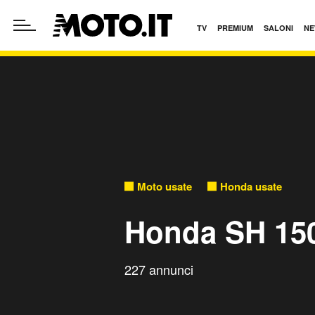
TV
PREMIUM
SALONI
NE
Moto usate
Honda usate
Honda SH 150
227 annunci