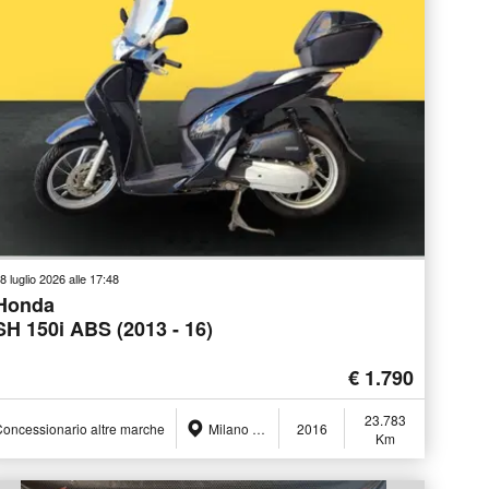
8 luglio 2026 alle 17:48
Honda
SH 150i ABS (2013 - 16)
€ 1.790
23.783
oncessionario altre marche
Milano (MI)
2016
Km