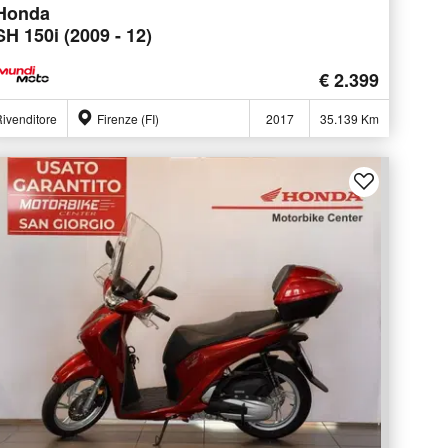
Honda
SH 150i (2009 - 12)
€ 2.399
ivenditore
Firenze (FI)
2017
35.139 Km