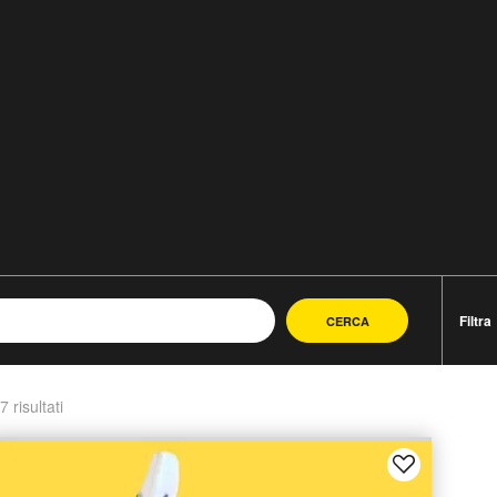
Filtra
CERCA
7 risultati