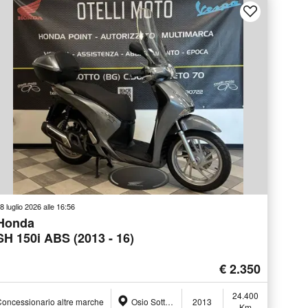
8 luglio 2026 alle 16:56
Honda
SH 150i ABS (2013 - 16)
€ 2.350
24.400
oncessionario altre marche
Osio Sotto (BG)
2013
Km