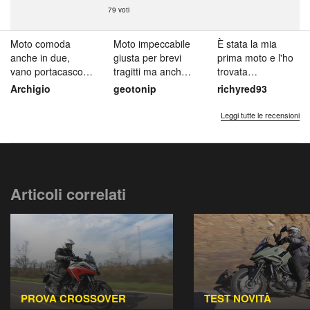
79 voti
Moto comoda
Moto impeccabile
È stata la mia
anche in due,
giusta per brevi
prima moto e l'ho
vano portacasco
tragitti ma anche
trovata
integrato molto
per lunghi
estremamente
Archigio
geotonip
richyred93
pratico, bassa e
percorsi. Aspe...
facile da guidare,
ma...
como...
Leggi tutte le recensioni
Articoli correlati
PROVA CROSSOVER
TEST NOVITÀ