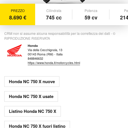
PREZZO
Cilindrata
Potenza
Pe
8.690 €
745 cc
59 cv
214
CRM non si assume alcuna responsabilità per la correttezza dei dati - ©
RIPRODUZIONE RISERVATA
Honda
Via della Cecchignola, 13
00143 Roma (RM) - Italia
848846632
https://www.honda.it/motorcycles.html
Honda NC 750 X nuove
Honda NC 750 X usate
Listino Honda NC 750 X
Honda NC 750 X fuori listino