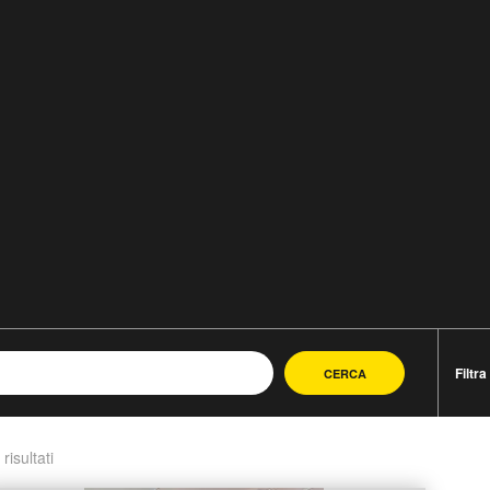
Filtra
CERCA
 risultati