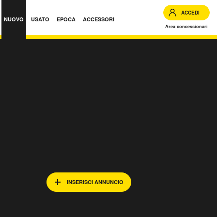
ACCEDI
NUOVO
USATO
EPOCA
ACCESSORI
Area concessionari
INSERISCI ANNUNCIO