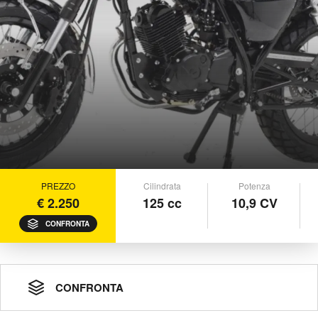
PREZZO
Cilindrata
Potenza
€ 2.250
125 cc
10,9 CV
CONFRONTA
CONFRONTA