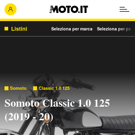
Listini
Seleziona per marca
Seleziona per para
Somoto
Classic 1.0 125
Somoto Classic 1.0 125
(2019 - 20)