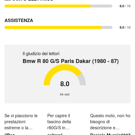
8.0
/ 10
ASSISTENZA
9.0
/ 10
Il giudizio dei lettori
Bmw R 80 G/S Paris Dakar (1980 - 87)
8.0
54 voti
Se vi piacciono le
Per capire il
Questo moto, non ho
prestazioni
fascino della
bisogno di
estreme o la
r80G/S in
descrizione e
ciclistica rigorosa
versione
recensione. Si tratta