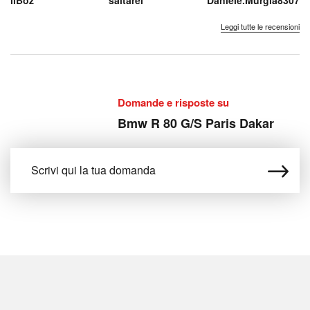
ilBoz
saltarel
Daniele.Murgia8307
non salitele...
standard o PD
di un mito...
bisogna
Leggi tutte le recensioni
semplice...
Domande e risposte su
Bmw R 80 G/S Paris Dakar