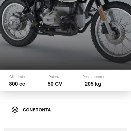
Cilindrata
Potenza
Peso a secco
800 cc
50 CV
205 kg
CONFRONTA