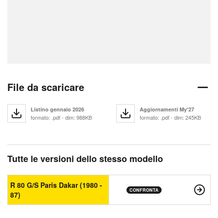
File da scaricare
Listino gennaio 2026
Aggiornamenti My'27
formato: .pdf - dim: 988KB
formato: .pdf - dim: 245KB
Tutte le versioni dello stesso modello
R 80 G/S Paris Dakar (1980 -
CONFRONTA
87)