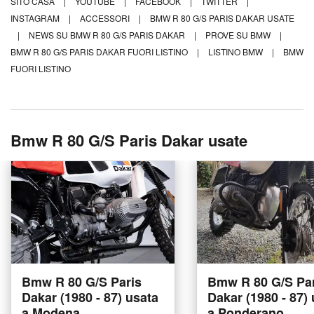
SITO CASA
|
YOUTUBE
|
FACEBOOK
|
TWITTER
|
INSTAGRAM
|
ACCESSORI
|
BMW R 80 G/S PARIS DAKAR USATE
|
NEWS SU BMW R 80 G/S PARIS DAKAR
|
PROVE SU BMW
|
BMW R 80 G/S PARIS DAKAR FUORI LISTINO
|
LISTINO BMW
|
BMW
FUORI LISTINO
Bmw R 80 G/S Paris Dakar usate
Bmw R 80 G/S Paris
Bmw R 80 G/S Par
Dakar (1980 - 87) usata
Dakar (1980 - 87)
a Modena
a Ponderano