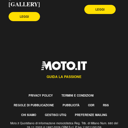
[GALLERY]
LEGGI
LEGGI
GUIDA LA PASSIONE
PRIVACY POLICY
TERMINI E CONDIZIONI
REGOLE DI PUBBLICAZIONE
PUBBLICITÀ
ODR
RSS
CHI SIAMO
GESTISCI UTIQ
PREFERENZE MAILING
Moto.it Quotidiano di informazione motociclistica Reg. Trib. di Milano Num. 680 del
26.11.2003 © 1997-2026 CRM S.r.l. P.Iva 11921100159