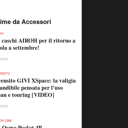
time da Accessori
HI
 caschi AIROH per il ritorno a
ola a settembre!
OSTO
NSITO
ensito GIVI XSpace: la valigia
andibile pensata per l'uso
an e touring [VIDEO]
OSTO
ON CAM
I Osmo Pocket 4P