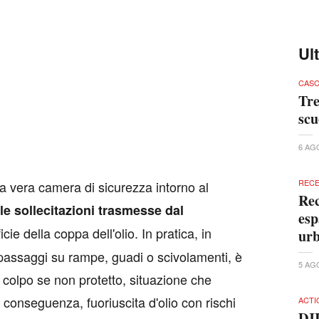
Ul
CASC
Tre
scu
6 AG
RECE
a vera camera di sicurezza intorno al
Rec
le sollecitazioni trasmesse dal
esp
icie della coppa dell'olio. In pratica, in
urb
passaggi su rampe, guadi o scivolamenti, è
5 AG
il colpo se non protetto, situazione che
 conseguenza, fuoriuscita d'olio con rischi
ACTI
DJ