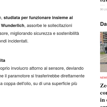
30 L
h,
studiata per funzionare insieme ai
Da
, assorbe le sollecitazioni
o Wunderlich
ore, migliorando sicurezza e sostenibilità
ondi incidentati.
ita
oprio involucro attorno al sensore, deviando
che il paramotore si trasferirebbe direttamente
NEW
a coppa dell'olio, su di una superficie più
Ze
co
in
ar