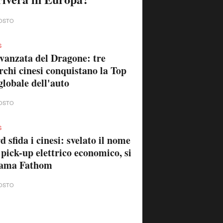
OSTO
S
vanzata del Dragone: tre
chi cinesi conquistano la Top
globale dell'auto
OSTO
S
d sfida i cinesi: svelato il nome
 pick-up elettrico economico, si
iama Fathom
OSTO