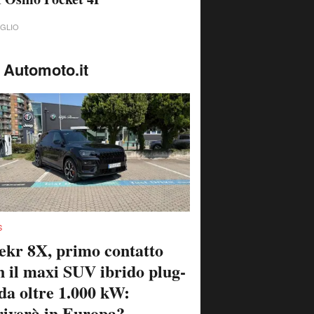
UGLIO
 Automoto.it
S
ekr 8X, primo contatto
n il maxi SUV ibrido plug-
 da oltre 1.000 kW:
riverà in Europa?