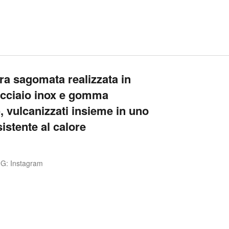
ura sagomata realizzata in
acciaio inox e gomma
 vulcanizzati insieme in uno
stente al calore
IG: Instagram