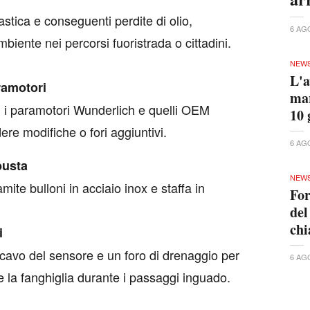
astica e conseguenti perdite di olio,
6 AG
mbiente nei percorsi fuoristrada o cittadini.
NEW
L'a
ramotori
mar
n i paramotori Wunderlich e quelli OEM
10 
ere modifiche o fori aggiuntivi.
6 AG
busta
NEW
amite bulloni in acciaio inox e staffa in
For
del
ch
i
 cavo del sensore e un foro di drenaggio per
6 AG
e la fanghiglia durante i passaggi inguado.