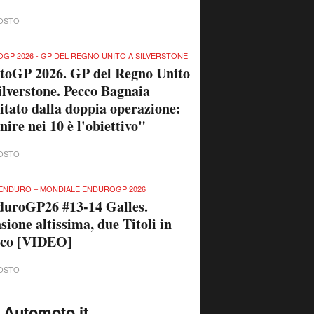
OSTO
GP 2026 - GP DEL REGNO UNITO A SILVERSTONE
toGP 2026. GP del Regno Unito
ilverstone. Pecco Bagnaia
itato dalla doppia operazione:
nire nei 10 è l'obiettivo"
OSTO
ENDURO – MONDIALE ENDUROGP 2026
uroGP26 #13-14 Galles.
sione altissima, due Titoli in
ico [VIDEO]
OSTO
 Automoto.it