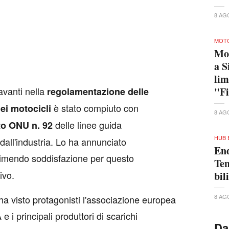
8 AG
MOTO
Mo
a S
lim
avanti nella
"Fi
regolamentazione delle
è stato compiuto con
ei motocicli
8 AG
delle linee guida
o ONU n. 92
HUB 
all'industria. Lo ha annunciato
End
rimendo soddisfazione per questo
Ten
ivo.
bil
8 AG
, ha visto protagonisti l'associazione europea
i principali produttori di scarichi
Da