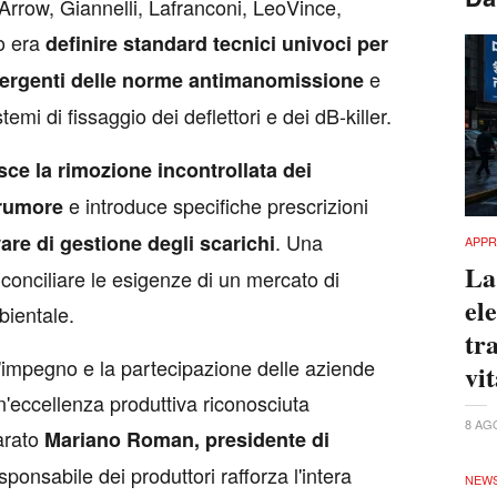
rrow, Giannelli, Lafranconi, LeoVince,
vo era
definire standard tecnici univoci per
e
ivergenti delle norme antimanomissione
emi di fissaggio dei deflettori e dei dB-killer.
ce la rimozione incontrollata dei
e introduce specifiche prescrizioni
 rumore
. Una
are di gestione degli scarichi
APPR
La
onciliare le esigenze di un mercato di
el
bientale.
tra
l'impegno e la partecipazione delle aziende
vi
n'eccellenza produttiva riconosciuta
8 AG
arato
Mariano Roman, presidente di
sponsabile dei produttori rafforza l'intera
NEW