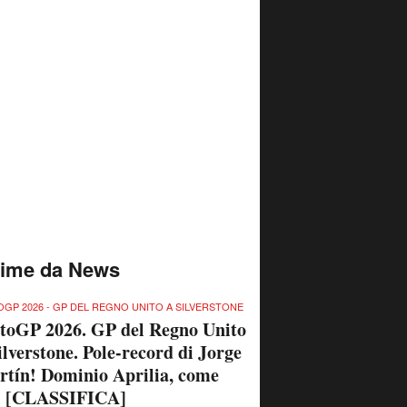
time da News
GP 2026 - GP DEL REGNO UNITO A SILVERSTONE
toGP 2026. GP del Regno Unito
ilverstone. Pole-record di Jorge
tín! Dominio Aprilia, come
ri [CLASSIFICA]