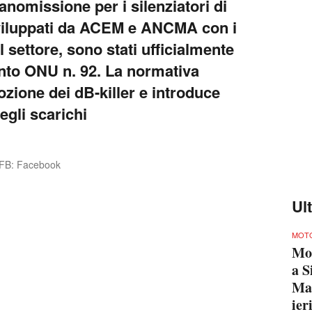
manomissione per i silenziatori di
sviluppati da ACEM e ANCMA con i
l settore, sono stati ufficialmente
nto ONU n. 92. La normativa
ozione dei dB-killer e introduce
egli scarichi
FB: Facebook
Ul
MOTO
Mo
a S
Mar
ie