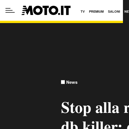
TV
PREMIUM
SALONI
NE
News
Stop alla 
db killer: