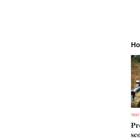
Ho
TEST
Pr
sc