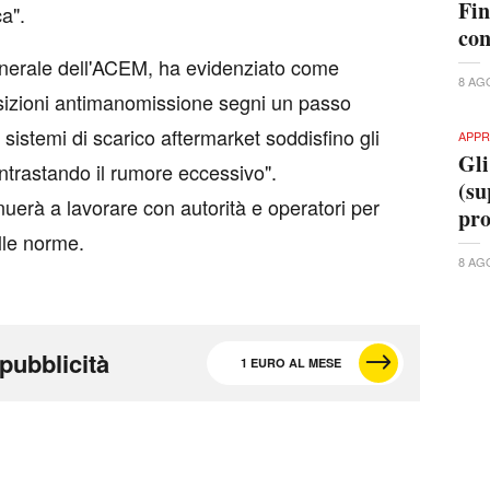
Fin
ca".
con
enerale dell'ACEM, ha evidenziato come
8 AG
osizioni antimanomissione segni un passo
 sistemi di scarico aftermarket soddisfino gli
APPR
Gli
ontrastando il rumore eccessivo".
(su
uerà a lavorare con autorità e operatori per
pr
lle norme.
8 AG
pubblicità
1 EURO AL MESE