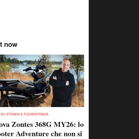
t now
 SU STRADA E FUORISTRADA
ova Zontes 368G MY26: lo
ooter Adventure che non si