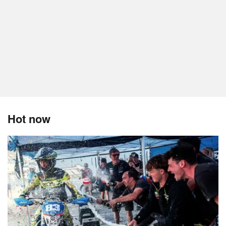
Hot now