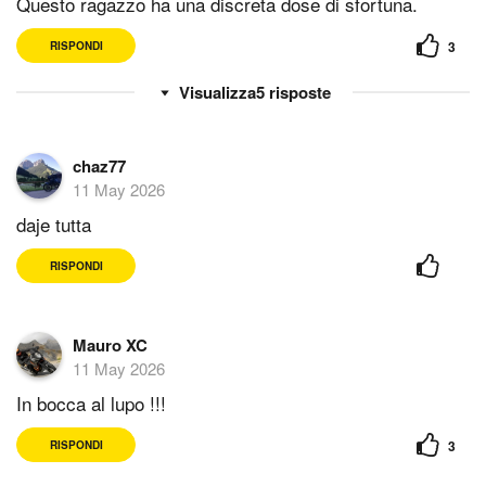
Questo ragazzo ha una discreta dose di sfortuna.
3
RISPONDI
5
risposte
chaz77
11 May 2026
daje tutta
RISPONDI
Mauro XC
11 May 2026
In bocca al lupo !!!
3
RISPONDI