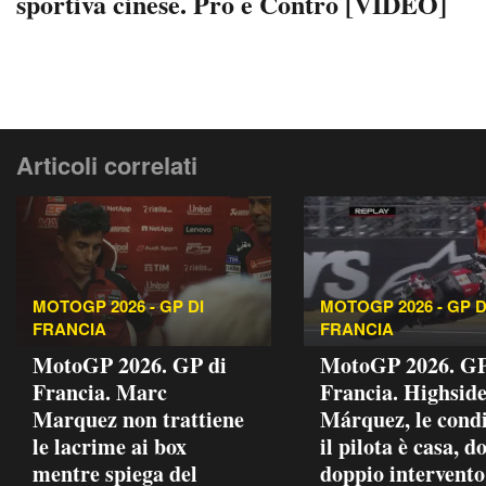
sportiva cinese. Pro e Contro [VIDEO]
Articoli correlati
MOTOGP 2026 - GP DI
MOTOGP 2026 - GP D
FRANCIA
FRANCIA
MotoGP 2026. GP di
MotoGP 2026. GP
Francia. Marc
Francia. Highside
Marquez non trattiene
Márquez, le condi
le lacrime ai box
il pilota è casa, d
mentre spiega del
doppio intervento