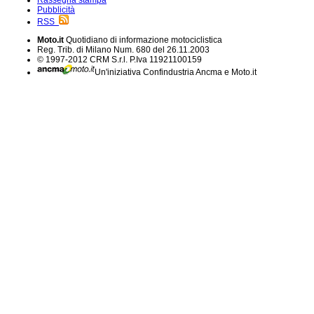
Rassegna stampa
Pubblicità
RSS
Moto.it
Quotidiano di informazione motociclistica
Reg. Trib. di Milano Num. 680 del 26.11.2003
© 1997-2012 CRM S.r.l. P.Iva 11921100159
Un'iniziativa Confindustria Ancma e Moto.it