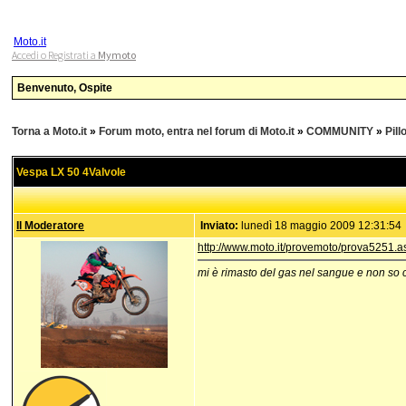
Moto.it
Accedi o Registrati a
Mymoto
Benvenuto, Ospite
Torna a Moto.it
»
Forum moto, entra nel forum di Moto.it
»
COMMUNITY
»
Pill
Vespa LX 50 4Valvole
Il Moderatore
Inviato:
lunedì 18 maggio 2009 12:31:54
http://www.moto.it/provemoto/prova5251.a
mi è rimasto del gas nel sangue e non so 