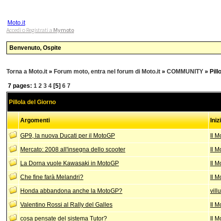
Moto.it
Accedi o Registrati a
Mymoto
Benvenuto, Ospite
Torna a Moto.it
»
Forum moto, entra nel forum di Moto.it
»
COMMUNITY
»
Pill
7 pages:
1
2
3
4
[5]
6
7
Pillola del Giorno
Argomenti
Ini
GP9, la nuova Ducati per il MotoGP
Il 
Mercato: 2008 all'insegna dello scooter
Il 
La Dorna vuole Kawasaki in MotoGP
Il 
Che fine farà Melandri?
Il 
Honda abbandona anche la MotoGP?
vill
Valentino Rossi al Rally del Galles
Il 
cosa pensate del sistema Tutor?
Il 