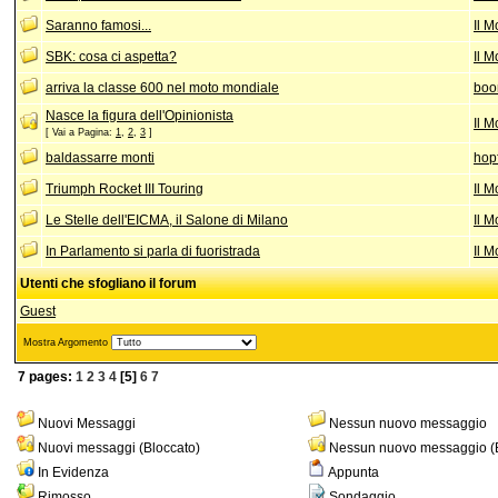
Saranno famosi...
Il 
SBK: cosa ci aspetta?
Il 
arriva la classe 600 nel moto mondiale
boo
Nasce la figura dell'Opinionista
Il 
[ Vai a Pagina:
1
,
2
,
3
]
baldassarre monti
hop
Triumph Rocket III Touring
Il 
Le Stelle dell'EICMA, il Salone di Milano
Il 
In Parlamento si parla di fuoristrada
Il 
Utenti che sfogliano il forum
Guest
Mostra Argomento
7 pages:
1
2
3
4
[5]
6
7
Nuovi Messaggi
Nessun nuovo messaggio
Nuovi messaggi (Bloccato)
Nessun nuovo messaggio (B
In Evidenza
Appunta
Rimosso
Sondaggio