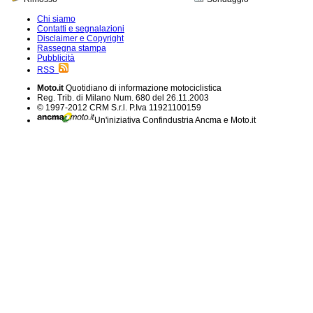
Chi siamo
Contatti e segnalazioni
Disclaimer e Copyright
Rassegna stampa
Pubblicità
RSS
Moto.it
Quotidiano di informazione motociclistica
Reg. Trib. di Milano Num. 680 del 26.11.2003
© 1997-2012 CRM S.r.l. P.Iva 11921100159
Un'iniziativa Confindustria Ancma e Moto.it